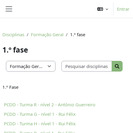
Ir para o conteúdo principal
Entrar
Painel lateral
Disciplinas
Formação Geral
1.º fase
1.º fase
Pesquisar 
Categorias de disciplinas
Pesquis
1.º Fase
PCDD - Turma R - nível 2 - António Guerreiro
PCDD - Turma G - nível 1 - Rui Félix
PCDD - Turma H - nível 1 - Rui Félix
PCDD - Turma P - nível 1 - Rui Félix